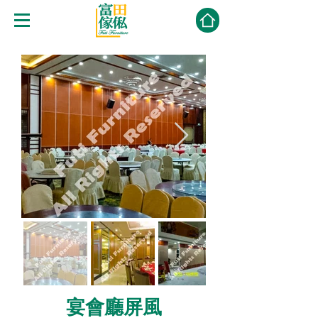
宴會廳屏風