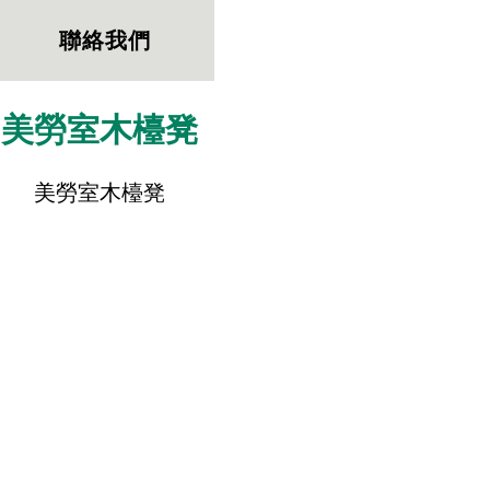
聯絡我們
美勞室木檯凳
美勞室木檯凳