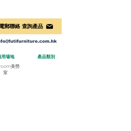
電郵聯絡​ 查詢產品
nfo@futifurniture.com.hk
​適用場地
產品類別
 Room美勞
室