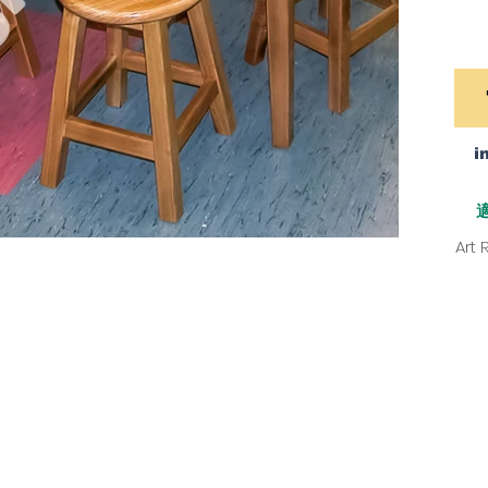
i
Art