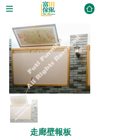
走廊壁報板